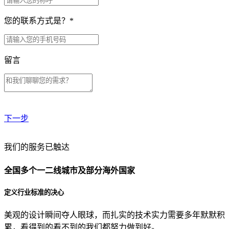
您的联系方式是？
*
留言
下一步
贵公司预算范围是？
我们的服务已触达
全国多个一二线城市及部分海外国家
贵公司的团队规模是？
定义行业标准的决心
美观的设计瞬间夺人眼球，而扎实的技术实力需要多年默默积
目前主要的营销渠道是？
累，看得到的看不到的我们都努力做到好。