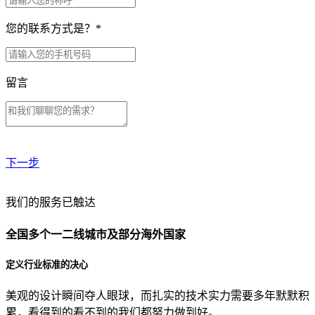
您的联系方式是？
*
留言
下一步
贵公司预算范围是？
我们的服务已触达
全国多个一二线城市及部分海外国家
贵公司的团队规模是？
定义行业标准的决心
美观的设计瞬间夺人眼球，而扎实的技术实力需要多年默默积
目前主要的营销渠道是？
累，看得到的看不到的我们都努力做到好。