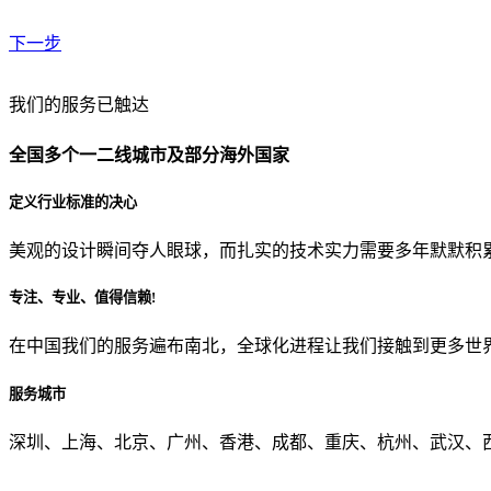
下一步
贵公司预算范围是？
我们的服务已触达
全国多个一二线城市及部分海外国家
贵公司的团队规模是？
定义行业标准的决心
美观的设计瞬间夺人眼球，而扎实的技术实力需要多年默默积
目前主要的营销渠道是？
专注、专业、值得信赖!
在中国我们的服务遍布南北，全球化进程让我们接触到更多世
从哪里了解到我们？
服务城市
上一步
确认发送
深圳、上海、北京、广州、香港、成都、重庆、杭州、武汉、西