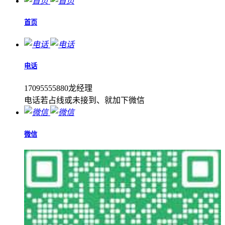
首页
电话
17095555880龙经理
电话若占线或未接到、就加下微信
微信