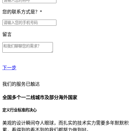
您的联系方式是？
*
留言
下一步
贵公司预算范围是？
我们的服务已触达
全国多个一二线城市及部分海外国家
贵公司的团队规模是？
定义行业标准的决心
美观的设计瞬间夺人眼球，而扎实的技术实力需要多年默默积
目前主要的营销渠道是？
累，看得到的看不到的我们都努力做到好。