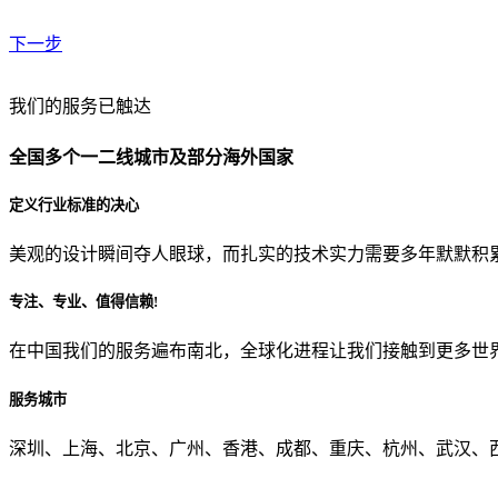
下一步
贵公司预算范围是？
我们的服务已触达
全国多个一二线城市及部分海外国家
贵公司的团队规模是？
定义行业标准的决心
美观的设计瞬间夺人眼球，而扎实的技术实力需要多年默默积
目前主要的营销渠道是？
专注、专业、值得信赖!
在中国我们的服务遍布南北，全球化进程让我们接触到更多世
从哪里了解到我们？
服务城市
上一步
确认发送
深圳、上海、北京、广州、香港、成都、重庆、杭州、武汉、西