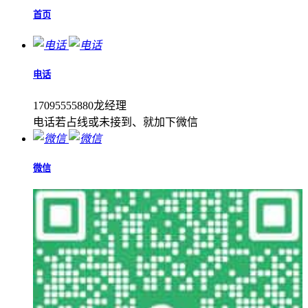
首页
电话
17095555880龙经理
电话若占线或未接到、就加下微信
微信