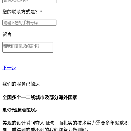
您的联系方式是？
*
留言
下一步
贵公司预算范围是？
我们的服务已触达
全国多个一二线城市及部分海外国家
贵公司的团队规模是？
定义行业标准的决心
美观的设计瞬间夺人眼球，而扎实的技术实力需要多年默默积
目前主要的营销渠道是？
累，看得到的看不到的我们都努力做到好。