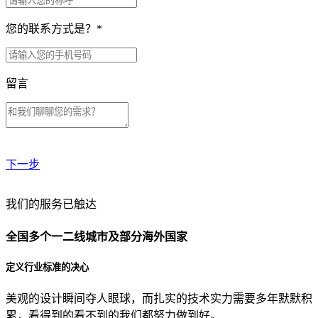
您的联系方式是？
*
留言
下一步
贵公司预算范围是？
我们的服务已触达
全国多个一二线城市及部分海外国家
贵公司的团队规模是？
定义行业标准的决心
美观的设计瞬间夺人眼球，而扎实的技术实力需要多年默默积
目前主要的营销渠道是？
累，看得到的看不到的我们都努力做到好。