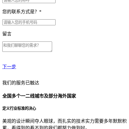
您的联系方式是？
*
留言
下一步
贵公司预算范围是？
我们的服务已触达
全国多个一二线城市及部分海外国家
贵公司的团队规模是？
定义行业标准的决心
美观的设计瞬间夺人眼球，而扎实的技术实力需要多年默默积
目前主要的营销渠道是？
累，看得到的看不到的我们都努力做到好。