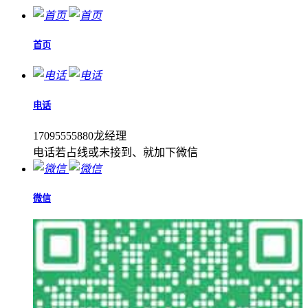
首页
电话
17095555880龙经理
电话若占线或未接到、就加下微信
微信