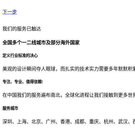
下一步
贵公司预算范围是？
我们的服务已触达
全国多个一二线城市及部分海外国家
贵公司的团队规模是？
定义行业标准的决心
美观的设计瞬间夺人眼球，而扎实的技术实力需要多年默默积
目前主要的营销渠道是？
专注、专业、值得信赖!
在中国我们的服务遍布南北，全球化进程让我们接触到更多世
从哪里了解到我们？
服务城市
上一步
确认发送
深圳、上海、北京、广州、香港、成都、重庆、杭州、武汉、西