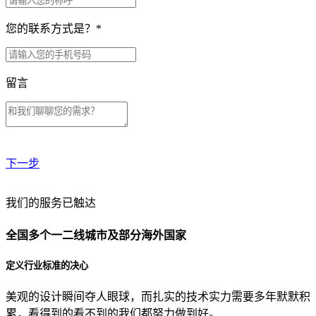
您的联系方式是？
*
留言
下一步
贵公司预算范围是？
我们的服务已触达
全国多个一二线城市及部分海外国家
贵公司的团队规模是？
定义行业标准的决心
美观的设计瞬间夺人眼球，而扎实的技术实力需要多年默默积
目前主要的营销渠道是？
累，看得到的看不到的我们都努力做到好。