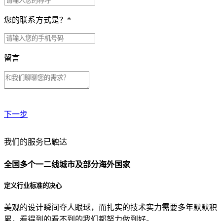
您的联系方式是？
*
留言
下一步
贵公司预算范围是？
我们的服务已触达
全国多个一二线城市及部分海外国家
贵公司的团队规模是？
定义行业标准的决心
美观的设计瞬间夺人眼球，而扎实的技术实力需要多年默默积
目前主要的营销渠道是？
累，看得到的看不到的我们都努力做到好。