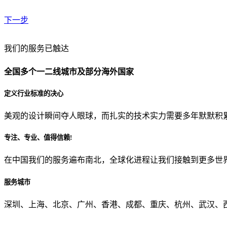
下一步
贵公司预算范围是？
我们的服务已触达
全国多个一二线城市及部分海外国家
贵公司的团队规模是？
定义行业标准的决心
美观的设计瞬间夺人眼球，而扎实的技术实力需要多年默默积
目前主要的营销渠道是？
专注、专业、值得信赖!
在中国我们的服务遍布南北，全球化进程让我们接触到更多世
从哪里了解到我们？
服务城市
上一步
确认发送
深圳、上海、北京、广州、香港、成都、重庆、杭州、武汉、西