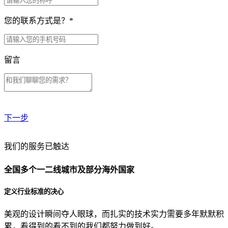
您的联系方式是？
*
留言
下一步
贵公司预算范围是？
我们的服务已触达
全国多个一二线城市及部分海外国家
贵公司的团队规模是？
定义行业标准的决心
美观的设计瞬间夺人眼球，而扎实的技术实力需要多年默默积
目前主要的营销渠道是？
累，看得到的看不到的我们都努力做到好。