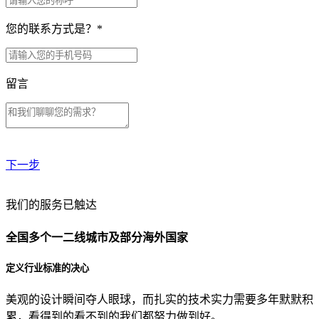
您的联系方式是？
*
留言
下一步
贵公司预算范围是？
我们的服务已触达
全国多个一二线城市及部分海外国家
贵公司的团队规模是？
定义行业标准的决心
美观的设计瞬间夺人眼球，而扎实的技术实力需要多年默默积
目前主要的营销渠道是？
累，看得到的看不到的我们都努力做到好。