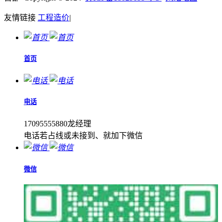
友情链接
工程造价
|
首页
电话
17095555880龙经理
电话若占线或未接到、就加下微信
微信