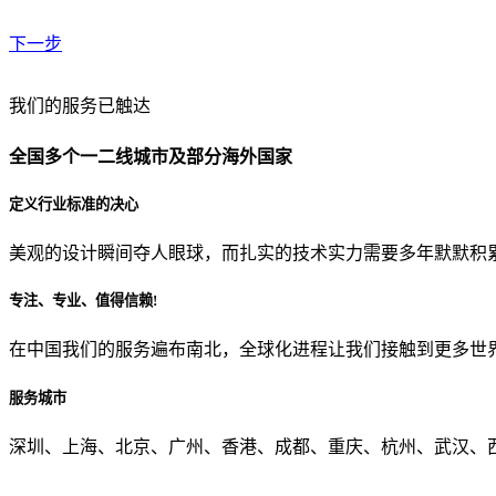
下一步
贵公司预算范围是？
我们的服务已触达
全国多个一二线城市及部分海外国家
贵公司的团队规模是？
定义行业标准的决心
美观的设计瞬间夺人眼球，而扎实的技术实力需要多年默默积
目前主要的营销渠道是？
专注、专业、值得信赖!
在中国我们的服务遍布南北，全球化进程让我们接触到更多世
从哪里了解到我们？
服务城市
上一步
确认发送
深圳、上海、北京、广州、香港、成都、重庆、杭州、武汉、西