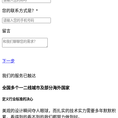
您的联系方式是？
*
留言
下一步
贵公司预算范围是？
我们的服务已触达
全国多个一二线城市及部分海外国家
贵公司的团队规模是？
定义行业标准的决心
美观的设计瞬间夺人眼球，而扎实的技术实力需要多年默默积
目前主要的营销渠道是？
累，看得到的看不到的我们都努力做到好。