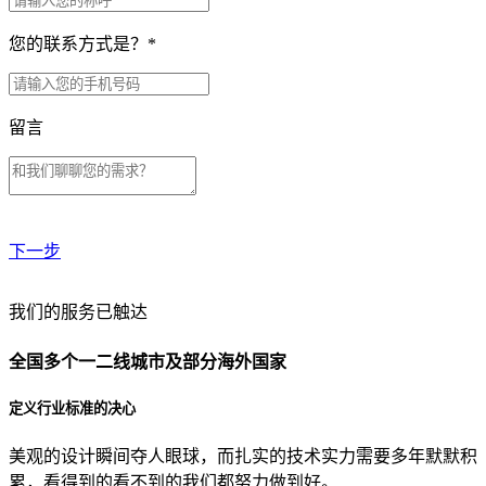
您的联系方式是？
*
留言
下一步
贵公司预算范围是？
我们的服务已触达
全国多个一二线城市及部分海外国家
贵公司的团队规模是？
定义行业标准的决心
美观的设计瞬间夺人眼球，而扎实的技术实力需要多年默默积
目前主要的营销渠道是？
累，看得到的看不到的我们都努力做到好。