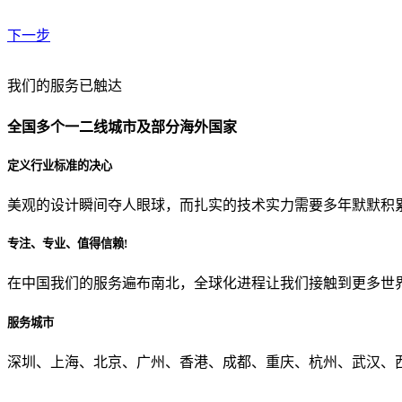
下一步
贵公司预算范围是？
我们的服务已触达
全国多个一二线城市及部分海外国家
贵公司的团队规模是？
定义行业标准的决心
美观的设计瞬间夺人眼球，而扎实的技术实力需要多年默默积
目前主要的营销渠道是？
专注、专业、值得信赖!
在中国我们的服务遍布南北，全球化进程让我们接触到更多世
从哪里了解到我们？
服务城市
上一步
确认发送
深圳、上海、北京、广州、香港、成都、重庆、杭州、武汉、西