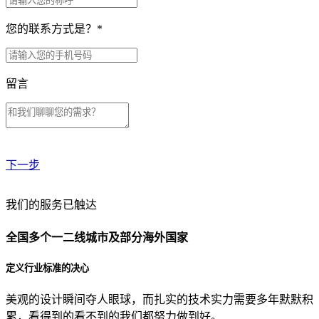
您的联系方式是？
*
留言
下一步
贵公司预算范围是？
我们的服务已触达
全国多个一二线城市及部分海外国家
贵公司的团队规模是？
定义行业标准的决心
美观的设计瞬间夺人眼球，而扎实的技术实力需要多年默默积
目前主要的营销渠道是？
累，看得到的看不到的我们都努力做到好。