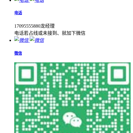
电话
17095555880龙经理
电话若占线或未接到、就加下微信
微信