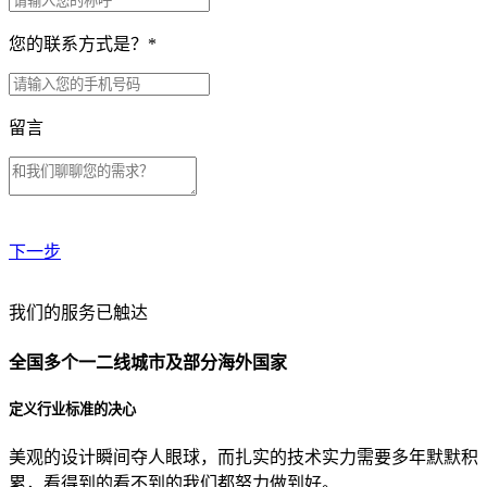
您的联系方式是？
*
留言
下一步
贵公司预算范围是？
我们的服务已触达
全国多个一二线城市及部分海外国家
贵公司的团队规模是？
定义行业标准的决心
美观的设计瞬间夺人眼球，而扎实的技术实力需要多年默默积
目前主要的营销渠道是？
累，看得到的看不到的我们都努力做到好。