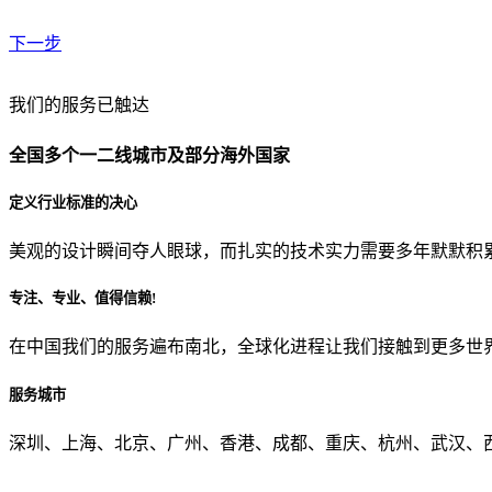
下一步
贵公司预算范围是？
我们的服务已触达
全国多个一二线城市及部分海外国家
贵公司的团队规模是？
定义行业标准的决心
美观的设计瞬间夺人眼球，而扎实的技术实力需要多年默默积
目前主要的营销渠道是？
专注、专业、值得信赖!
在中国我们的服务遍布南北，全球化进程让我们接触到更多世
从哪里了解到我们？
服务城市
上一步
确认发送
深圳、上海、北京、广州、香港、成都、重庆、杭州、武汉、西