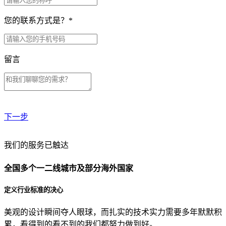
您的联系方式是？
*
留言
下一步
贵公司预算范围是？
我们的服务已触达
全国多个一二线城市及部分海外国家
贵公司的团队规模是？
定义行业标准的决心
美观的设计瞬间夺人眼球，而扎实的技术实力需要多年默默积
目前主要的营销渠道是？
累，看得到的看不到的我们都努力做到好。