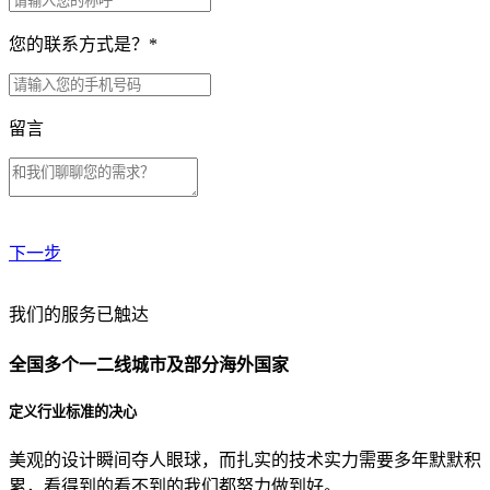
您的联系方式是？
*
留言
下一步
贵公司预算范围是？
我们的服务已触达
全国多个一二线城市及部分海外国家
贵公司的团队规模是？
定义行业标准的决心
美观的设计瞬间夺人眼球，而扎实的技术实力需要多年默默积
目前主要的营销渠道是？
累，看得到的看不到的我们都努力做到好。