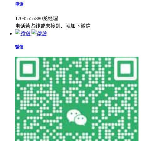
电话
17095555880龙经理
电话若占线或未接到、就加下微信
微信