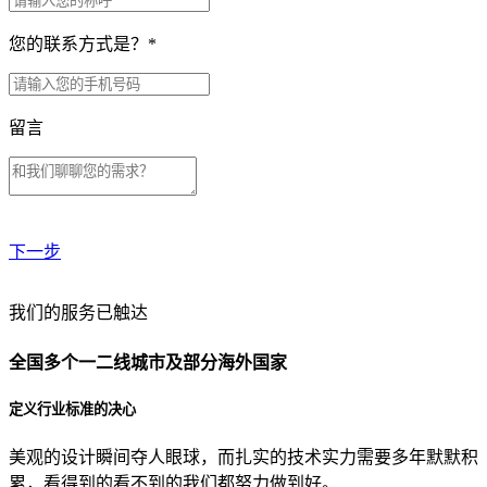
您的联系方式是？
*
留言
下一步
贵公司预算范围是？
我们的服务已触达
全国多个一二线城市及部分海外国家
贵公司的团队规模是？
定义行业标准的决心
美观的设计瞬间夺人眼球，而扎实的技术实力需要多年默默积
目前主要的营销渠道是？
累，看得到的看不到的我们都努力做到好。