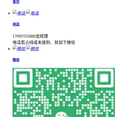
首页
电话
17095555880龙经理
电话若占线或未接到、就加下微信
微信