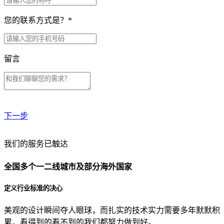
您的联系方式是？
*
留言
下一步
贵公司预算范围是？
我们的服务已触达
全国多个一二线城市及部分海外国家
贵公司的团队规模是？
定义行业标准的决心
美观的设计瞬间夺人眼球，而扎实的技术实力需要多年默默积
目前主要的营销渠道是？
累，看得到的看不到的我们都努力做到好。