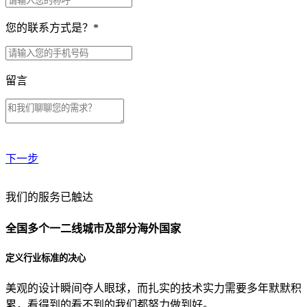
您的联系方式是？
*
留言
下一步
贵公司预算范围是？
我们的服务已触达
全国多个一二线城市及部分海外国家
贵公司的团队规模是？
定义行业标准的决心
美观的设计瞬间夺人眼球，而扎实的技术实力需要多年默默积
目前主要的营销渠道是？
累，看得到的看不到的我们都努力做到好。