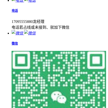
电话
17095555880龙经理
电话若占线或未接到、就加下微信
微信