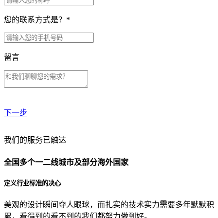
您的联系方式是？
*
留言
下一步
贵公司预算范围是？
我们的服务已触达
全国多个一二线城市及部分海外国家
贵公司的团队规模是？
定义行业标准的决心
美观的设计瞬间夺人眼球，而扎实的技术实力需要多年默默积
目前主要的营销渠道是？
累，看得到的看不到的我们都努力做到好。