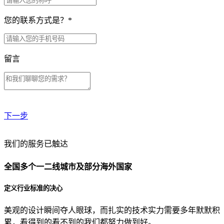
您的联系方式是？
*
留言
下一步
贵公司预算范围是？
我们的服务已触达
全国多个一二线城市及部分海外国家
贵公司的团队规模是？
定义行业标准的决心
美观的设计瞬间夺人眼球，而扎实的技术实力需要多年默默积
目前主要的营销渠道是？
累，看得到的看不到的我们都努力做到好。