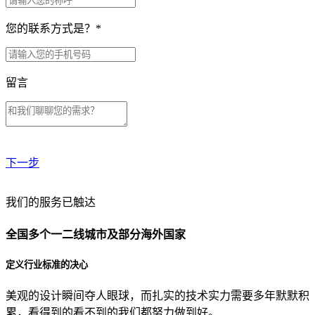
您的联系方式是？
*
留言
下一步
贵公司预算范围是？
我们的服务已触达
全国多个一二线城市及部分海外国家
贵公司的团队规模是？
定义行业标准的决心
美观的设计瞬间夺人眼球，而扎实的技术实力需要多年默默积
目前主要的营销渠道是？
累，看得到的看不到的我们都努力做到好。