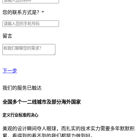
您的联系方式是？
*
留言
下一步
贵公司预算范围是？
我们的服务已触达
全国多个一二线城市及部分海外国家
贵公司的团队规模是？
定义行业标准的决心
美观的设计瞬间夺人眼球，而扎实的技术实力需要多年默默积
目前主要的营销渠道是？
累，看得到的看不到的我们都努力做到好。