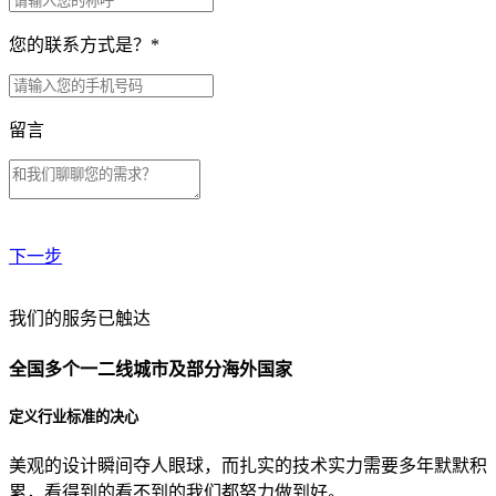
您的联系方式是？
*
留言
下一步
贵公司预算范围是？
我们的服务已触达
全国多个一二线城市及部分海外国家
贵公司的团队规模是？
定义行业标准的决心
美观的设计瞬间夺人眼球，而扎实的技术实力需要多年默默积
目前主要的营销渠道是？
累，看得到的看不到的我们都努力做到好。