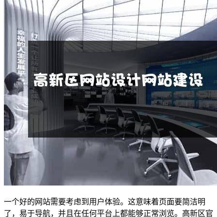
一个好的网站需要考虑到用户体验。这意味着页面要简洁明
了，易于导航，并且在任何平台上都能够正常浏览。高新区官