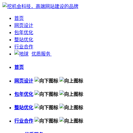
首页
网页设计
包年优化
整站优化
行业合作
优质服务
首页
网页设计
包年优化
整站优化
行业合作