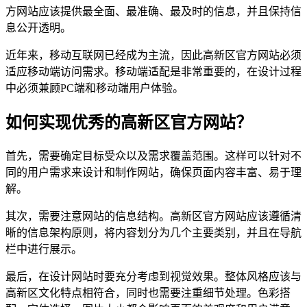
方网站应该提供最全面、最准确、最及时的信息，并且保持信
息公开透明。
近年来，移动互联网已经成为主流，因此高新区官方网站必须
适应移动端访问需求。移动端适配是非常重要的，在设计过程
中必须兼顾PC端和移动端用户体验。
如何实现优秀的高新区官方网站？
首先，需要确定目标受众以及需求覆盖范围。这样可以针对不
同的用户需求来设计和制作网站，确保页面内容丰富、易于理
解。
其次，需要注意网站的信息结构。高新区官方网站应该遵循清
晰的信息架构原则，将内容划分为几个主要类别，并且在导航
栏中进行展示。
最后，在设计网站时要充分考虑到视觉效果。整体风格应该与
高新区文化特点相符合，同时也需要注重细节处理。色彩搭