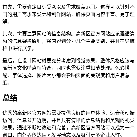
首先，需要确定目标受众以及需求覆盖范围。这样可以针对不
同的用户需求来设计和制作网站，确保页面内容丰富、易于理
解。
其次，需要注意网站的信息结构。高新区官方网站应该遵循清
晰的信息架构原则，将内容划分为几个主要类别，并且在导航
栏中进行展示。
最后，在设计网站时要充分考虑到视觉效果。整体风格应该与
高新区文化特点相符合，同时也需要注重细节处理。色彩搭
配、字体选择、图片大小都会影响页面的美观度和用户满意
度。
总结
优秀的高新区官方网站需要提供良好的用户体验、适合移动端
访问、信息公开透明，并且具有清晰的信息结构和美观的视觉
效果。通过不断地改进和完善，高新区官方网站可以成为一个
窗口，向外界传达园区发展动态以及吸引更多企业入驻。