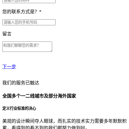
您的联系方式是？
*
留言
下一步
贵公司预算范围是？
我们的服务已触达
全国多个一二线城市及部分海外国家
贵公司的团队规模是？
定义行业标准的决心
美观的设计瞬间夺人眼球，而扎实的技术实力需要多年默默积
目前主要的营销渠道是？
累，看得到的看不到的我们都努力做到好。