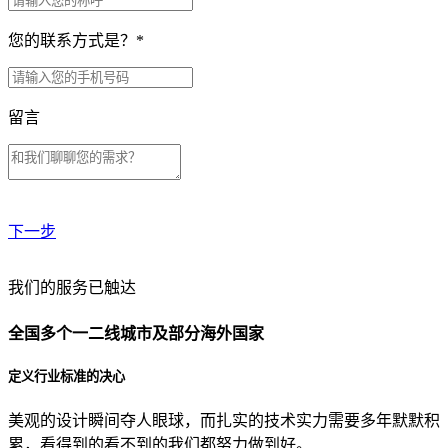
您的联系方式是？
*
留言
下一步
贵公司预算范围是？
我们的服务已触达
全国多个一二线城市及部分海外国家
贵公司的团队规模是？
定义行业标准的决心
美观的设计瞬间夺人眼球，而扎实的技术实力需要多年默默积
目前主要的营销渠道是？
累，看得到的看不到的我们都努力做到好。