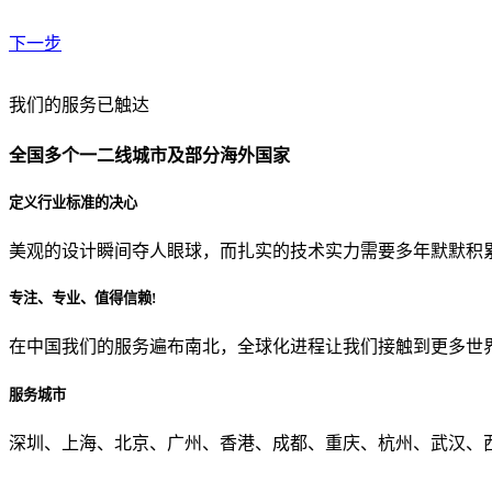
下一步
贵公司预算范围是？
我们的服务已触达
全国多个一二线城市及部分海外国家
贵公司的团队规模是？
定义行业标准的决心
美观的设计瞬间夺人眼球，而扎实的技术实力需要多年默默积
目前主要的营销渠道是？
专注、专业、值得信赖!
在中国我们的服务遍布南北，全球化进程让我们接触到更多世
从哪里了解到我们？
服务城市
上一步
确认发送
深圳、上海、北京、广州、香港、成都、重庆、杭州、武汉、西