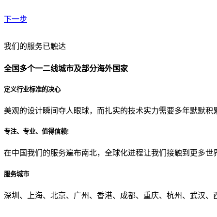
下一步
贵公司预算范围是？
我们的服务已触达
全国多个一二线城市及部分海外国家
贵公司的团队规模是？
定义行业标准的决心
美观的设计瞬间夺人眼球，而扎实的技术实力需要多年默默积
目前主要的营销渠道是？
专注、专业、值得信赖!
在中国我们的服务遍布南北，全球化进程让我们接触到更多世
从哪里了解到我们？
服务城市
上一步
确认发送
深圳、上海、北京、广州、香港、成都、重庆、杭州、武汉、西