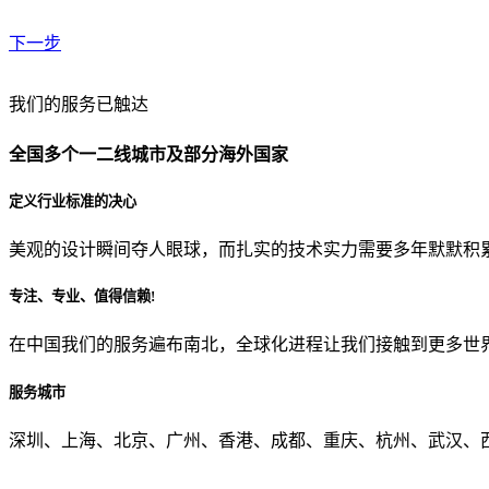
下一步
贵公司预算范围是？
我们的服务已触达
全国多个一二线城市及部分海外国家
贵公司的团队规模是？
定义行业标准的决心
美观的设计瞬间夺人眼球，而扎实的技术实力需要多年默默积
目前主要的营销渠道是？
专注、专业、值得信赖!
在中国我们的服务遍布南北，全球化进程让我们接触到更多世
从哪里了解到我们？
服务城市
上一步
确认发送
深圳、上海、北京、广州、香港、成都、重庆、杭州、武汉、西