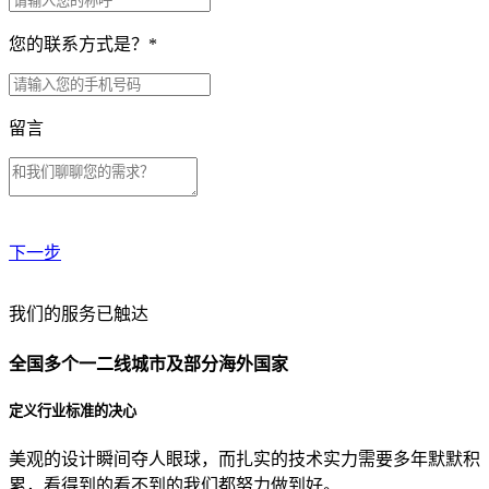
您的联系方式是？
*
留言
下一步
贵公司预算范围是？
我们的服务已触达
全国多个一二线城市及部分海外国家
贵公司的团队规模是？
定义行业标准的决心
美观的设计瞬间夺人眼球，而扎实的技术实力需要多年默默积
目前主要的营销渠道是？
累，看得到的看不到的我们都努力做到好。