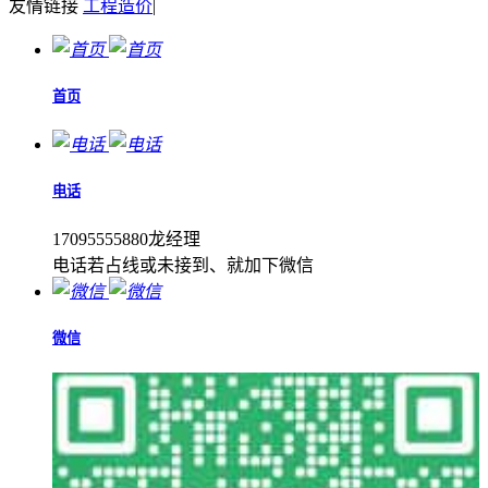
友情链接
工程造价
|
首页
电话
17095555880龙经理
电话若占线或未接到、就加下微信
微信