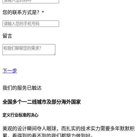
您的联系方式是？
*
留言
下一步
贵公司预算范围是？
我们的服务已触达
全国多个一二线城市及部分海外国家
贵公司的团队规模是？
定义行业标准的决心
美观的设计瞬间夺人眼球，而扎实的技术实力需要多年默默积
目前主要的营销渠道是？
累，看得到的看不到的我们都努力做到好。