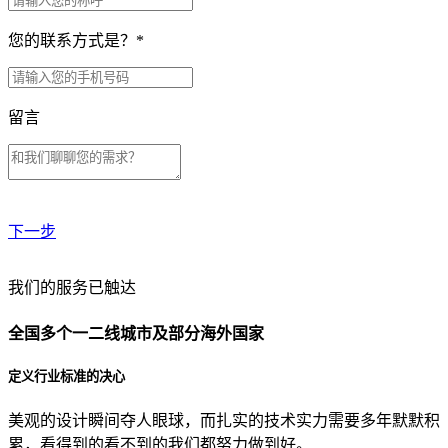
您的联系方式是？
*
留言
下一步
贵公司预算范围是？
我们的服务已触达
全国多个一二线城市及部分海外国家
贵公司的团队规模是？
定义行业标准的决心
美观的设计瞬间夺人眼球，而扎实的技术实力需要多年默默积
目前主要的营销渠道是？
累，看得到的看不到的我们都努力做到好。