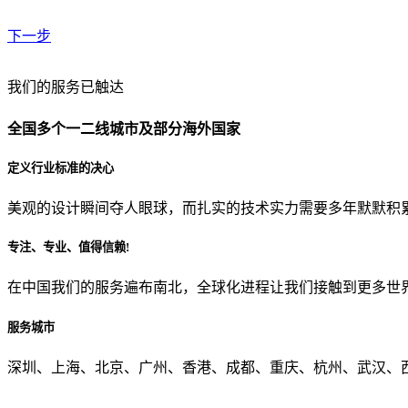
下一步
贵公司预算范围是？
我们的服务已触达
全国多个一二线城市及部分海外国家
贵公司的团队规模是？
定义行业标准的决心
美观的设计瞬间夺人眼球，而扎实的技术实力需要多年默默积
目前主要的营销渠道是？
专注、专业、值得信赖!
在中国我们的服务遍布南北，全球化进程让我们接触到更多世
从哪里了解到我们？
服务城市
上一步
确认发送
深圳、上海、北京、广州、香港、成都、重庆、杭州、武汉、西