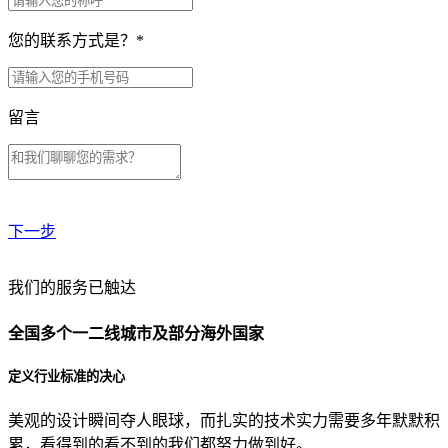
您的联系方式是？
*
留言
下一步
贵公司预算范围是？
我们的服务已触达
全国多个一二线城市及部分海外国家
贵公司的团队规模是？
定义行业标准的决心
美观的设计瞬间夺人眼球，而扎实的技术实力需要多年默默积
目前主要的营销渠道是？
累，看得到的看不到的我们都努力做到好。