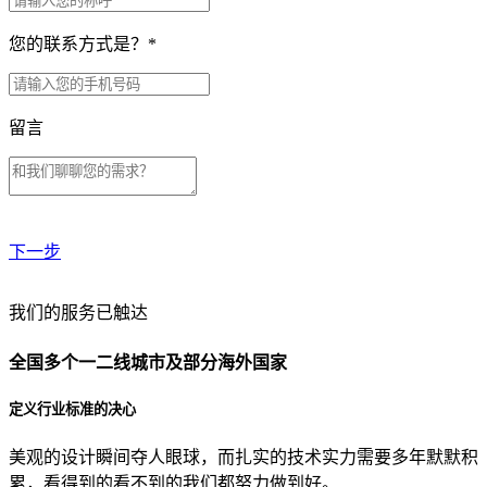
您的联系方式是？
*
留言
下一步
贵公司预算范围是？
我们的服务已触达
全国多个一二线城市及部分海外国家
贵公司的团队规模是？
定义行业标准的决心
美观的设计瞬间夺人眼球，而扎实的技术实力需要多年默默积
目前主要的营销渠道是？
累，看得到的看不到的我们都努力做到好。