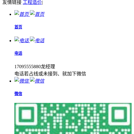
友情链接
工程造价
|
首页
电话
17095555880龙经理
电话若占线或未接到、就加下微信
微信