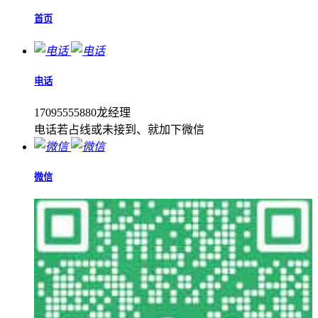
首页
电话
17095555880龙经理
电话若占线或未接到、就加下微信
微信