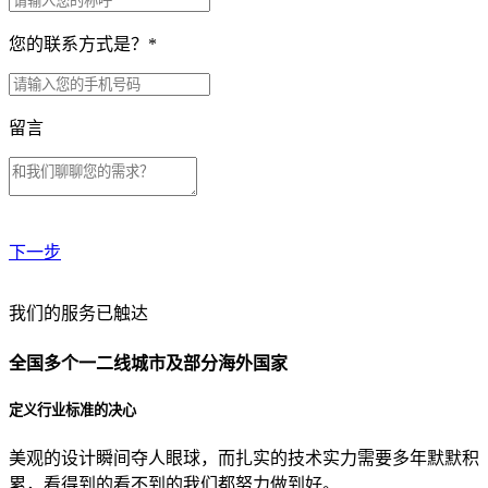
您的联系方式是？
*
留言
下一步
贵公司预算范围是？
我们的服务已触达
全国多个一二线城市及部分海外国家
贵公司的团队规模是？
定义行业标准的决心
美观的设计瞬间夺人眼球，而扎实的技术实力需要多年默默积
目前主要的营销渠道是？
累，看得到的看不到的我们都努力做到好。