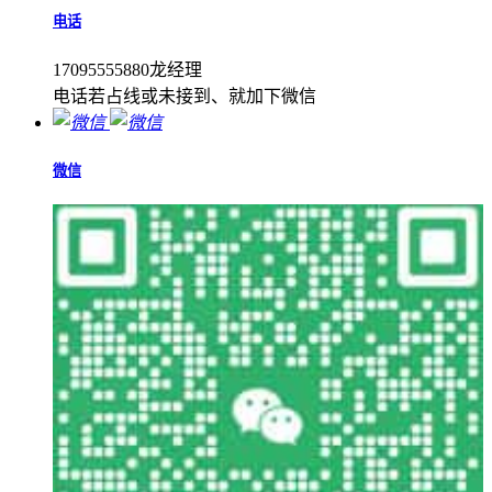
电话
17095555880龙经理
电话若占线或未接到、就加下微信
微信