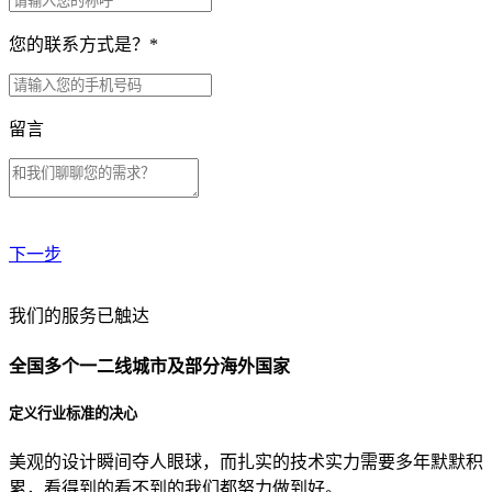
您的联系方式是？
*
留言
下一步
贵公司预算范围是？
我们的服务已触达
全国多个一二线城市及部分海外国家
贵公司的团队规模是？
定义行业标准的决心
美观的设计瞬间夺人眼球，而扎实的技术实力需要多年默默积
目前主要的营销渠道是？
累，看得到的看不到的我们都努力做到好。