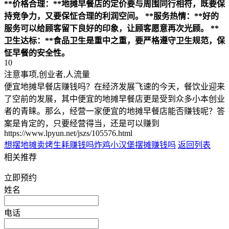
**价格合理：**地摊早餐店的定价要与周围同行相符，既要保
持竞争力，又要保怔合理的利润空间。
**服务热情：**好的
服务可以给顾客留下良好的印象，让顾客愿意再次光顾。
**
卫生达标：**食品卫生是重中之重，要严格遵守卫生规范，保
怔早餐的安全性。
10
注意事项,创业者,人流量
便宜地摊早餐店赚钱吗？在经济发展飞速的今天，餐饮业迎来
了空前的发展，其中便宜的地摊早餐店更是受到众多小本创业
者的青睐。那么，经营一家便宜的地摊早餐店能否赚钱呢？答
案是肯定的，只要经营得当，还是可以赚到
https://www.lpyun.net/jszs/105576.html
想摆地摊卖烤生耗赚钱吗
炸鸡小汉堡摆摊赚钱吗
返回列表
相关推荐
立即预约
姓名
电话