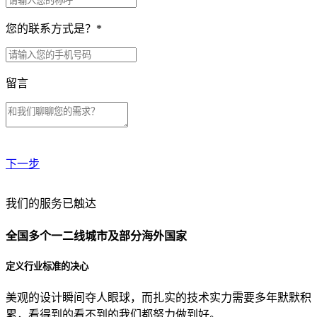
您的联系方式是？
*
留言
下一步
贵公司预算范围是？
我们的服务已触达
全国多个一二线城市及部分海外国家
贵公司的团队规模是？
定义行业标准的决心
美观的设计瞬间夺人眼球，而扎实的技术实力需要多年默默积
目前主要的营销渠道是？
累，看得到的看不到的我们都努力做到好。