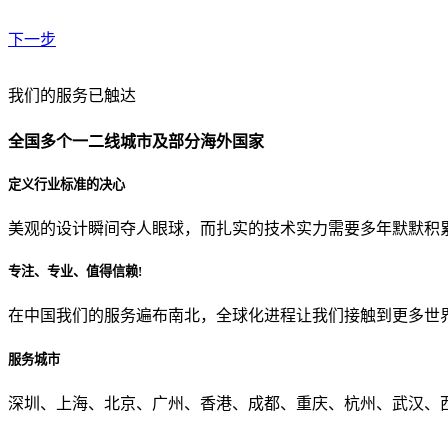
下一步
贵公司预算范围是？
我们的服务已触达
全国多个一二线城市及部分海外国家
贵公司的团队规模是？
定义行业标准的决心
美观的设计瞬间夺人眼球，而扎实的技术实力需要多年默默积
目前主要的营销渠道是？
专注、专业、值得信赖!
在中国我们的服务遍布南北，全球化进程让我们接触到更多世
从哪里了解到我们？
服务城市
上一步
确认发送
深圳、上海、北京、广州、香港、成都、重庆、杭州、武汉、西