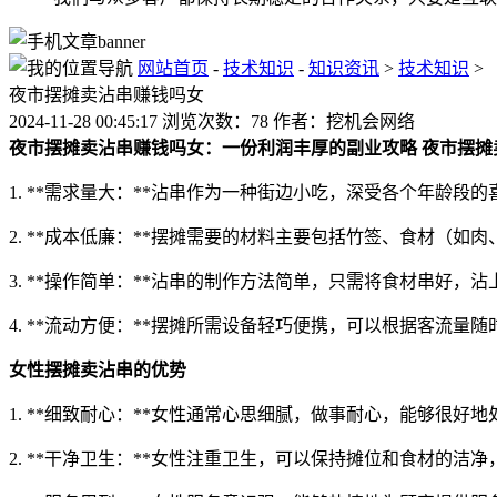
网站首页
-
技术知识
-
知识资讯
>
技术知识
>
夜市摆摊卖沾串赚钱吗女
2024-11-28 00:45:17 浏览次数：78 作者：挖机会网络
夜市摆摊卖沾串赚钱吗女：一份利润丰厚的副业攻略
夜市摆摊
1. **需求量大：**沾串作为一种街边小吃，深受各个年龄段
2. **成本低廉：**摆摊需要的材料主要包括竹签、食材（如
3. **操作简单：**沾串的制作方法简单，只需将食材串好，
4. **流动方便：**摆摊所需设备轻巧便携，可以根据客流量
女性摆摊卖沾串的优势
1. **细致耐心：**女性通常心思细腻，做事耐心，能够很好
2. **干净卫生：**女性注重卫生，可以保持摊位和食材的洁