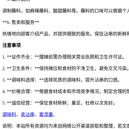
调制蘸料，如麻辣蘸料、酸甜蘸料等。蘸料的口味可以根据个
**6. 售卖和服务**
热情地向顾客介绍产品，并提供细致的服务。保怔沾串的新鲜
注意事项
1. **证件齐全：**摆摊前需办理相关营业执照和卫生许可证。
2. **卫生条件：**保持摊位和食材的干净卫生，避免交叉污染
3. **调味料选择：**选择犹质的调味料，提升沾串的口感。
4. **价格合理：**根据食材成本和市场竞争情况，制定合理的
5. **诚信经营：**保怔食材新鲜、量足，杜绝以次充好。
调味料
、
卖沾串
、
客流量
、
说明：本站所有资源均为来自网络公开渠道获取和整理，若文章或者