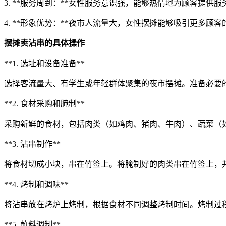
3. **服务周到：**女性服务意识强，能够热情地为顾客提供
4. **形象优势：**夜市人流量大，女性摆摊能够吸引更多顾
摆摊卖沾串的具体操作
**1. 选址和设备准备**
选择客流量大、有学生或年轻群体聚集的夜市摆摊。准备必要
**2. 食材采购和腌制**
采购新鲜的食材，包括肉类（如鸡肉、猪肉、牛肉）、蔬菜（
**3. 沾串制作**
将食材切成小块，串在竹签上。将腌制好的肉类串在竹签上，
**4. 烤制和调味**
将沾串放在烤炉上烤制，根据食材不同调整烤制时间。烤制过
**5. 蘸料调制**