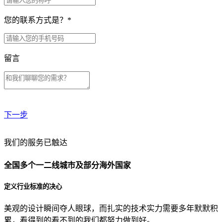
您的联系方式是？
*
留言
下一步
贵公司预算范围是？
我们的服务已触达
全国多个一二线城市及部分海外国家
贵公司的团队规模是？
定义行业标准的决心
美观的设计瞬间夺人眼球，而扎实的技术实力需要多年默默积
目前主要的营销渠道是？
累，看得到的看不到的我们都努力做到好。