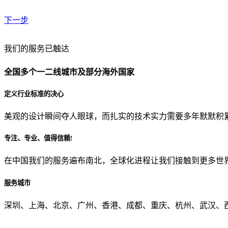
下一步
贵公司预算范围是？
我们的服务已触达
全国多个一二线城市及部分海外国家
贵公司的团队规模是？
定义行业标准的决心
美观的设计瞬间夺人眼球，而扎实的技术实力需要多年默默积
目前主要的营销渠道是？
专注、专业、值得信赖!
在中国我们的服务遍布南北，全球化进程让我们接触到更多世
从哪里了解到我们？
服务城市
上一步
确认发送
深圳、上海、北京、广州、香港、成都、重庆、杭州、武汉、西