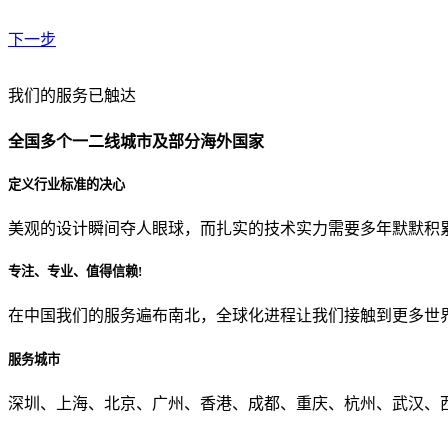
下一步
贵公司预算范围是？
我们的服务已触达
全国多个一二线城市及部分海外国家
贵公司的团队规模是？
定义行业标准的决心
美观的设计瞬间夺人眼球，而扎实的技术实力需要多年默默积
目前主要的营销渠道是？
专注、专业、值得信赖!
在中国我们的服务遍布南北，全球化进程让我们接触到更多世
从哪里了解到我们？
服务城市
上一步
确认发送
深圳、上海、北京、广州、香港、成都、重庆、杭州、武汉、西